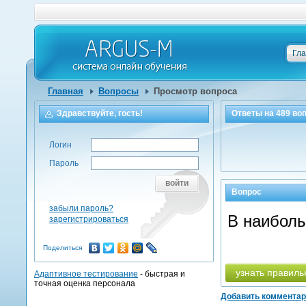
Гл
Главная
Вопросы
Просмотр вопроса
Здравствуйте, гость!
Ответы на
489
воп
Логин
Пароль
войти
Вопрос
забыли пароль?
В наиболь
зарегистрироваться
Поделиться
узнать правиль
Адаптивное тестирование
- быстрая и
точная оценка персонала
Добавить коммента