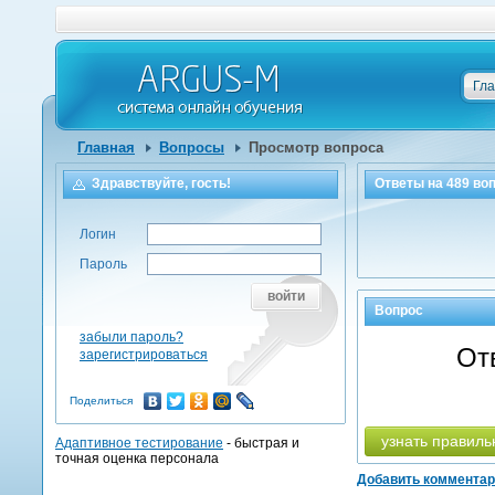
Гл
Главная
Вопросы
Просмотр вопроса
Здравствуйте, гость!
Ответы на
489
воп
Логин
Пароль
войти
Вопрос
забыли пароль?
От
зарегистрироваться
Поделиться
узнать правиль
Адаптивное тестирование
- быстрая и
точная оценка персонала
Добавить коммента