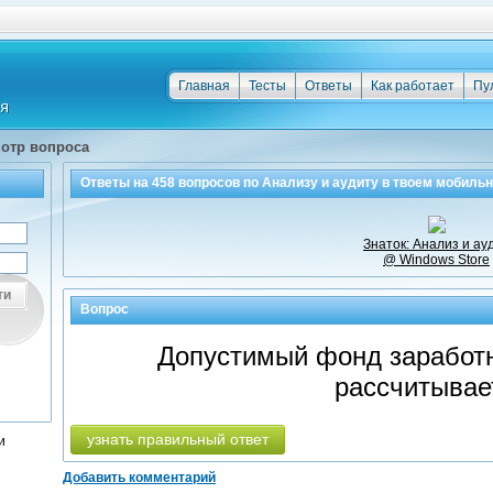
Главная
Тесты
Ответы
Как работает
Пу
отр вопроса
Ответы на
458
вопросов по
Анализу и аудиту
в твоем мобильн
Знаток: Анализ и ау
@ Windows Store
ти
Вопрос
Допустимый фонд заработн
рассчитывае
узнать правильный ответ
и
Добавить комментарий