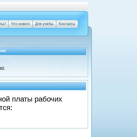
льс!
Что нового
Для учебы
Контакты
ом!
дит
ой платы рабочих
тся: