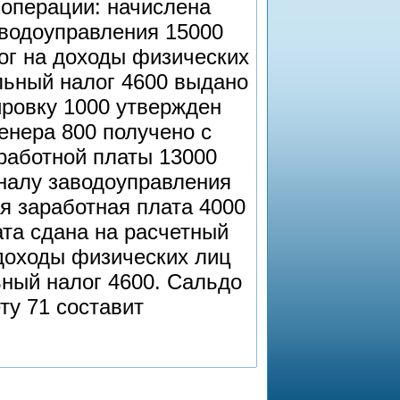
операции: начислена
аводоуправления 15000
ог на доходы физических
льный налог 4600 выдано
ировку 1000 утвержден
енера 800 получено с
аработной платы 13000
налу заводоуправления
я заработная плата 4000
та сдана на расчетный
 доходы физических лиц
ный налог 4600. Сальдо
ту 71 составит