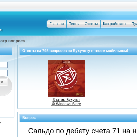
Главная
Тесты
Ответы
Как работает
Пу
отр вопроса
Ответы на
798
вопросов по
Бухучету
в твоем мобильном!
ти
Знаток: Бухучет
@ Windows Store
Вопрос
и
Сальдо по дебету счета 71 на 