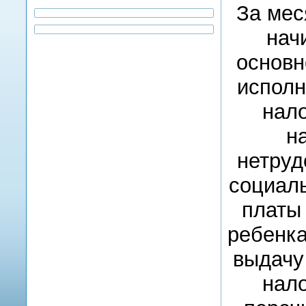
За мес
нач
основн
исполн
нало
н
нетруд
социаль
платы
ребенка
выдачу
нало