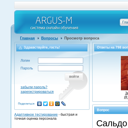
Гл
Главная
Вопросы
Просмотр вопроса
Здравствуйте, гость!
Ответы на
798
воп
Логин
Пароль
войти
забыли пароль?
зарегистрироваться
З
@ 
Поделиться
Вопрос
Адаптивное тестирование
- быстрая и
точная оценка персонала
Сальдо 