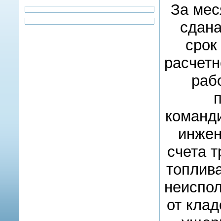
За мес
сдана
срок
расчетн
раб
команди
инжен
счета т
топлив
неиспол
от кла