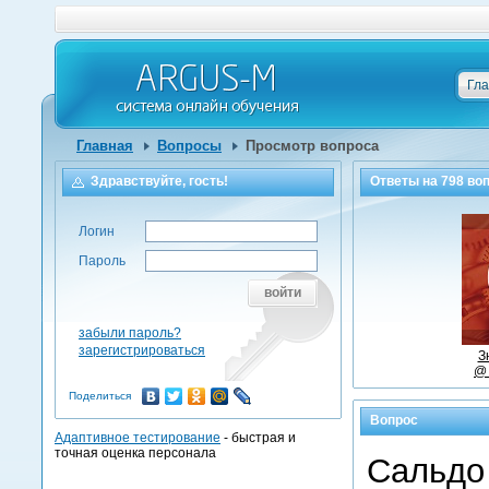
Гл
Главная
Вопросы
Просмотр вопроса
Здравствуйте, гость!
Ответы на
798
воп
Логин
Пароль
войти
забыли пароль?
зарегистрироваться
З
@ 
Поделиться
Вопрос
Адаптивное тестирование
- быстрая и
точная оценка персонала
Сальдо 