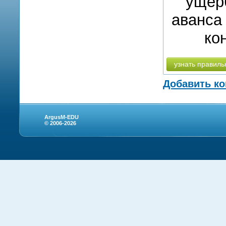
ущерб
аванса
ко
узнать правиль
Добавить к
ArgusM-EDU
© 2006-2026