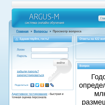
Гл
Главная
Вопросы
Просмотр вопроса
Здравствуйте, гость!
Ответы на
422
воп
Логин
Пароль
войти
Вопрос
забыли пароль?
Год
зарегистрироваться
определ
Поделиться
млн
Адаптивное тестирование
- быстрая и
точная оценка персонала
размещ