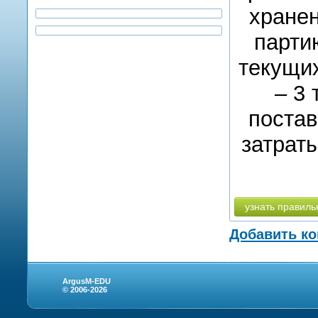
хранен
парти
текущих
– 3 
постав
затрат
узнать правиль
Добавить к
ArgusM-EDU
© 2006-2026