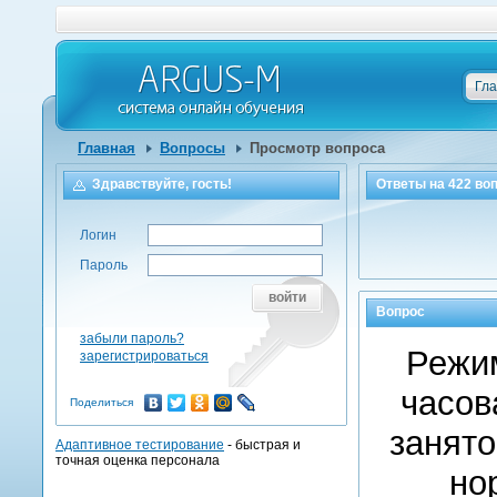
Гл
Главная
Вопросы
Просмотр вопроса
Здравствуйте, гость!
Ответы на
422
воп
Логин
Пароль
войти
Вопрос
забыли пароль?
Режи
зарегистрироваться
часов
Поделиться
занято
Адаптивное тестирование
- быстрая и
точная оценка персонала
но