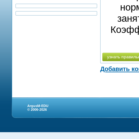
нор
заня
Коэфф
узнать правиль
Добавить к
ArgusM-EDU
© 2006-2026