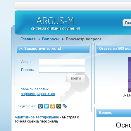
Гл
Главная
Вопросы
Просмотр вопроса
Здравствуйте, гость!
Ответы на
509
воп
Логин
Пароль
войти
забыли пароль?
зарегистрироваться
Знат
Поделиться
Вопрос
Адаптивное тестирование
- быстрая и
точная оценка персонала
Осно