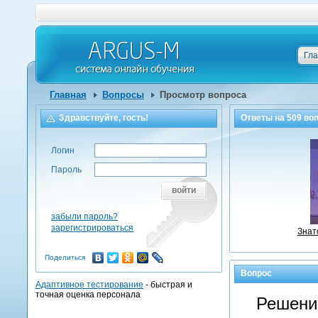
Гл
Главная
Вопросы
Просмотр вопроса
Здравствуйте, гость!
Ответы на
509
воп
Логин
Пароль
войти
забыли пароль?
зарегистрироваться
Знат
Поделиться
Вопрос
Адаптивное тестирование
- быстрая и
точная оценка персонала
Решени