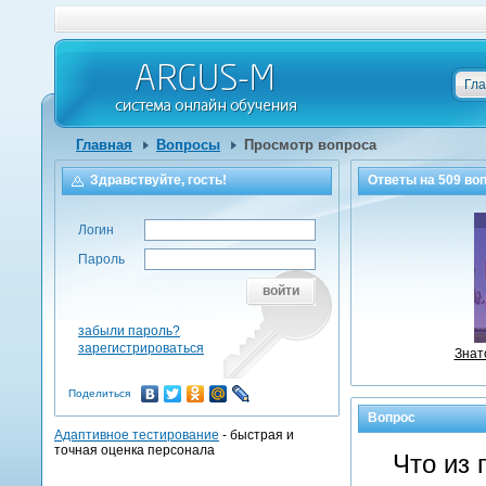
Гл
Главная
Вопросы
Просмотр вопроса
Здравствуйте, гость!
Ответы на
509
воп
Логин
Пароль
войти
забыли пароль?
зарегистрироваться
Знат
Поделиться
Вопрос
Адаптивное тестирование
- быстрая и
точная оценка персонала
Что из 