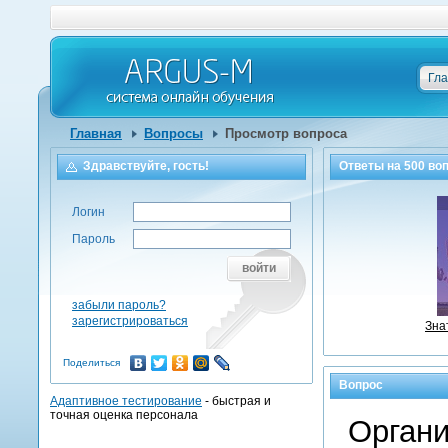
Гл
Главная
Вопросы
Просмотр вопроса
Здравствуйте, гость!
Ответы на
500
воп
Логин
Пароль
войти
забыли пароль?
зарегистрироваться
Зна
Поделиться
Вопрос
Адаптивное тестирование
- быстрая и
точная оценка персонала
Органи