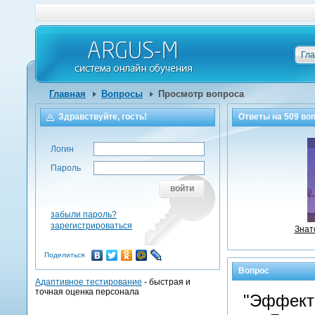
Гл
Главная
Вопросы
Просмотр вопроса
Здравствуйте, гость!
Ответы на
509
воп
Логин
Пароль
войти
забыли пароль?
зарегистрироваться
Знат
Поделиться
Вопрос
Адаптивное тестирование
- быстрая и
точная оценка персонала
"Эффект 