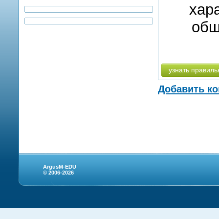
хар
общ
узнать правиль
Добавить к
ArgusM-EDU
© 2006-2026