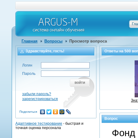
Гл
Главная
Вопросы
Просмотр вопроса
Здравствуйте, гость!
Ответы на
500
воп
Логин
Пароль
войти
забыли пароль?
зарегистрироваться
Зна
Поделиться
Вопрос
Адаптивное тестирование
- быстрая и
точная оценка персонала
Фонд 