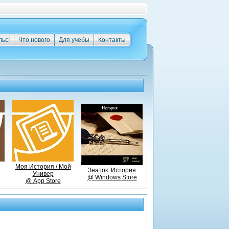
льс!
Что нового
Для учебы
Контакты
Моя История / Мой
Знаток: История
Универ
@ Windows Store
@ App Store