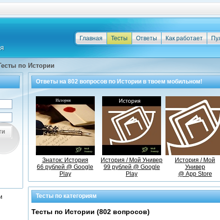
Главная
Тесты
Ответы
Как работает
Пу
Тесты по Истории
Ответы на
802
вопросов по
Истории
в твоем мобильном!
ти
Знаток: История
История / Мой Универ
История / Мой
66 рублей @ Google
99 рублей @ Google
Универ
Play
Play
@ App Store
Тесты по категориям
и
Тесты по Истории (802 вопросов)