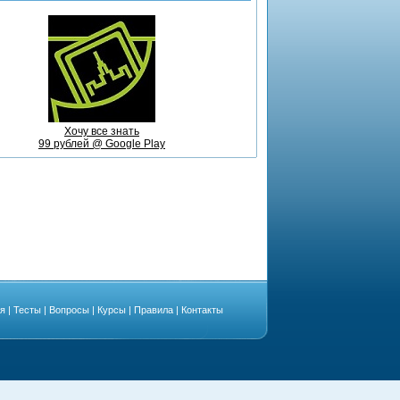
Хочу все знать
99 рублей @ Google Play
ая
|
Тесты
|
Вопросы
|
Курсы
|
Правила
|
Контакты