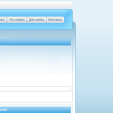
льс!
Что нового
Для учебы
Контакты
ьном!