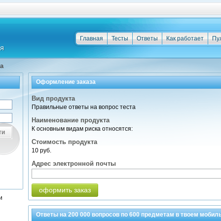
Главная
Тесты
Ответы
Как работает
Пу
а
Оформление заказа
Вид продукта
Правильные ответы на вопрос теста
Наименование продукта
К основным видам риска относятся:
ти
Стоимость продукта
10 руб.
Адрес электронной почты
оформить заказ
и
Ответы на
200 000
вопросов по
600 предметам
в твоем мобил