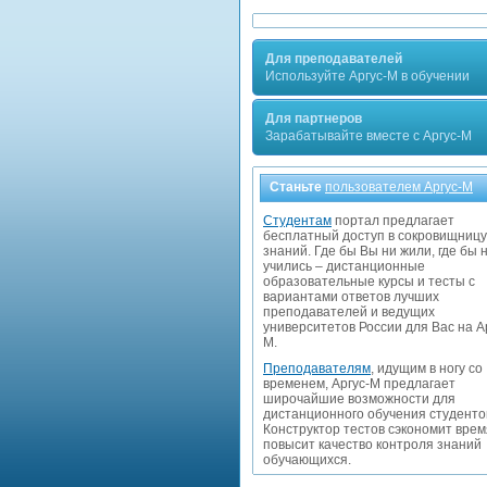
Для преподавателей
Используйте Аргус-М в обучении
Для партнеров
Зарабатывайте вместе с Аргус-М
Станьте
пользователем Аргус-М
Студентам
портал предлагает
бесплатный доступ в сокровищницу
знаний. Где бы Вы ни жили, где бы 
учились – дистанционные
образовательные курсы и тесты с
вариантами ответов лучших
преподавателей и ведущих
университетов России для Вас на А
М.
Преподавателям
, идущим в ногу со
временем, Аргус-М предлагает
широчайшие возможности для
дистанционного обучения студенто
Конструктор тестов сэкономит врем
повысит качество контроля знаний
обучающихся.