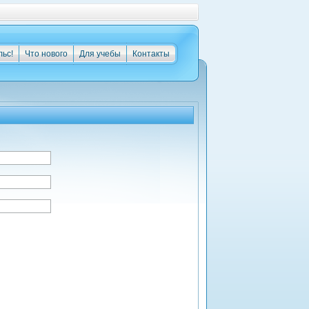
льс!
Что нового
Для учебы
Контакты