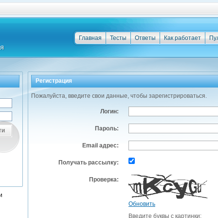
Главная
Тесты
Ответы
Как работает
Пу
Регистрация
Пожалуйста, введите свои данные, чтобы зарегистрироваться.
Логин:
Пароль:
ти
Email адрес:
Получать рассылку:
Проверка:
и
Обновить
Введите буквы с картинки: