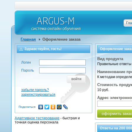
Гл
Главная
Оформление заказа
Здравствуйте, гость!
Оформление зака
Вид продукта
Логин
Правильные ответы 
Пароль
Наименование пр
К методам определе
войти
Стоимость проду
забыли пароль?
10 руб.
зарегистрироваться
Адрес электронн
Поделиться
оформить зака
Адаптивное тестирование
- быстрая и
точная оценка персонала
Ответы на
200 00