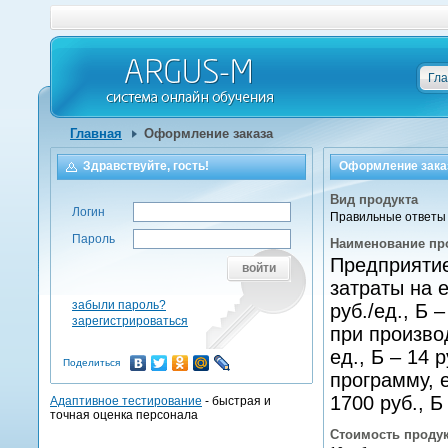
Гл
Главная
Оформление заказа
Здравствуйте, гость!
Оформление зака
Вид продукта
Логин
Правильные ответы 
Пароль
Наименование пр
Предприятие
войти
затраты на 
забыли пароль?
руб./ед., Б
зарегистрироваться
при произво
ед., Б – 14
Поделиться
программу, 
1700 руб., Б
Адаптивное тестирование
- быстрая и
точная оценка персонала
Стоимость проду