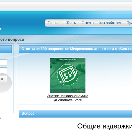
Главная
Тесты
Ответы
Как работает
Пу
отр вопроса
Ответы на
690
вопросов по
Микроэкономике
в твоем мобильн
ти
Знаток: Микроэкономика
@ Windows Store
Вопрос
и
Общие издержки