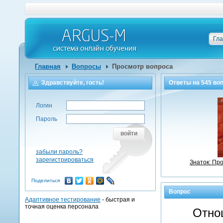
Гл
Главная
Вопросы
Просмотр вопроса
Здравствуйте, гость!
Ответы на
545
воп
Логин
Пароль
войти
забыли пароль?
зарегистрироваться
Знаток: Пр
Поделиться
Вопрос
Адаптивное тестирование
- быстрая и
точная оценка персонала
Отно