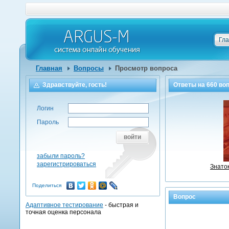
Гл
Главная
Вопросы
Просмотр вопроса
Здравствуйте, гость!
Ответы на
660
воп
Логин
Пароль
войти
забыли пароль?
зарегистрироваться
Знато
Поделиться
Вопрос
Адаптивное тестирование
- быстрая и
точная оценка персонала