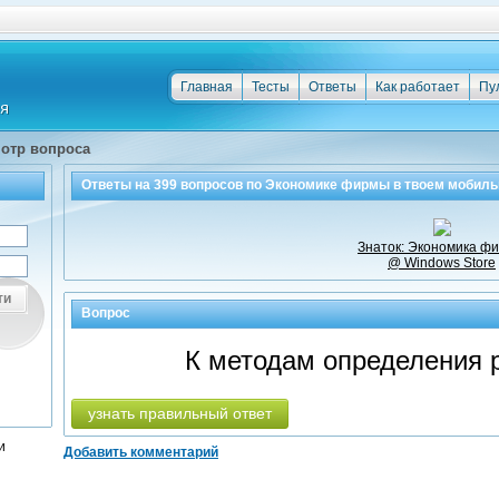
Главная
Тесты
Ответы
Как работает
Пу
отр вопроса
Ответы на
399
вопросов по
Экономике фирмы
в твоем мобиль
Знаток: Экономика ф
@ Windows Store
ти
Вопрос
К методам определения р
узнать правильный ответ
и
Добавить комментарий