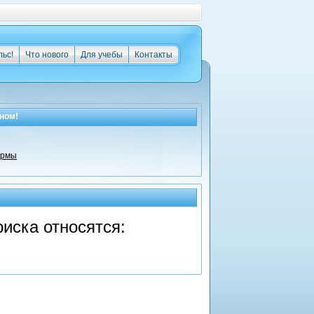
льс!
Что нового
Для учебы
Контакты
ном!
ирмы
иска относятся: