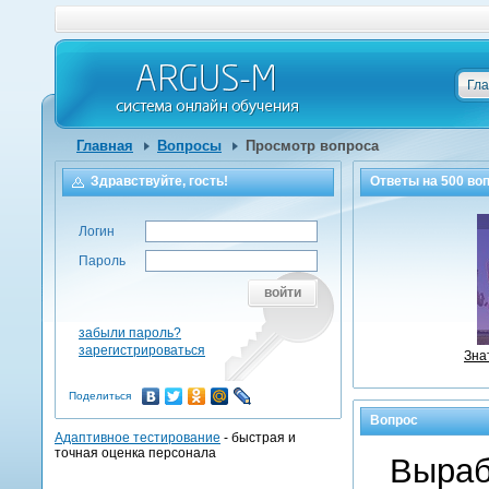
Гл
Главная
Вопросы
Просмотр вопроса
Здравствуйте, гость!
Ответы на
500
воп
Логин
Пароль
войти
забыли пароль?
зарегистрироваться
Зна
Поделиться
Вопрос
Адаптивное тестирование
- быстрая и
точная оценка персонала
Выраб