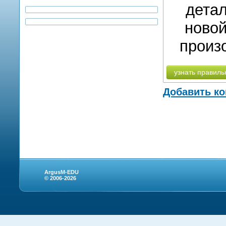
детал
новой
произ
узнать правиль
Добавить к
ArgusM-EDU
© 2006-2026