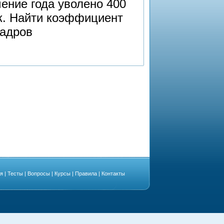
ение года уволено 400
ек. Найти коэффициент
кадров
ая
|
Тесты
|
Вопросы
|
Курсы
|
Правила
|
Контакты