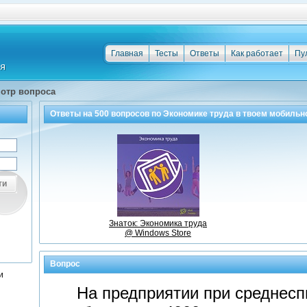
Главная
Тесты
Ответы
Как работает
Пу
отр вопроса
Ответы на
500
вопросов по
Экономике труда
в твоем мобильн
ти
Знаток: Экономика труда
@ Windows Store
Вопрос
и
На предприятии при среднесп