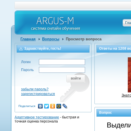
Гл
Главная
Вопросы
Просмотр вопроса
Здравствуйте, гость!
Ответы на
1208
во
Логин
Пароль
войти
забыли пароль?
зарегистрироваться
Знато
Поделиться
Вопрос
Адаптивное тестирование
- быстрая и
точная оценка персонала
Выдели