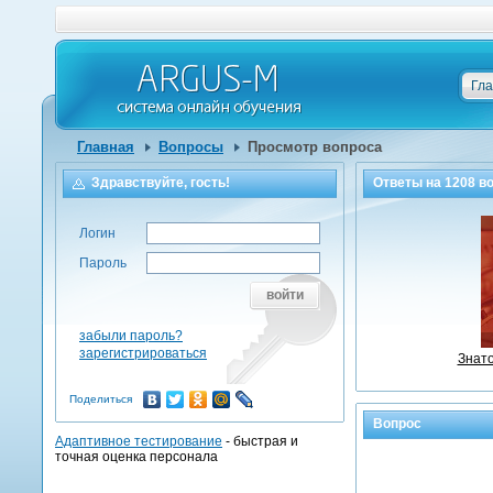
Гл
Главная
Вопросы
Просмотр вопроса
Здравствуйте, гость!
Ответы на
1208
во
Логин
Пароль
войти
забыли пароль?
зарегистрироваться
Знато
Поделиться
Вопрос
Адаптивное тестирование
- быстрая и
точная оценка персонала