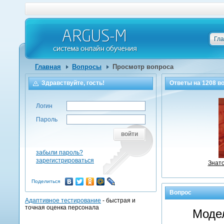
Гл
Главная
Вопросы
Просмотр вопроса
Здравствуйте, гость!
Ответы на
1208
во
Логин
Пароль
войти
забыли пароль?
зарегистрироваться
Знато
Поделиться
Вопрос
Адаптивное тестирование
- быстрая и
точная оценка персонала
Моде