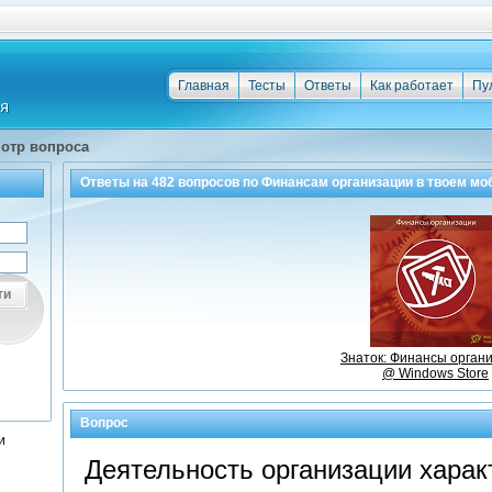
Главная
Тесты
Ответы
Как работает
Пу
отр вопроса
Ответы на
482
вопросов по
Финансам организации
в твоем мо
ти
Знаток: Финансы орган
@ Windows Store
Вопрос
и
Деятельность организации хара