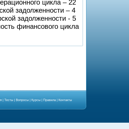
ерационного цикла – 22
ской задолженности – 4
ской задолженности - 5
ость финансового цикла
ая
|
Тесты
|
Вопросы
|
Курсы
|
Правила
|
Контакты