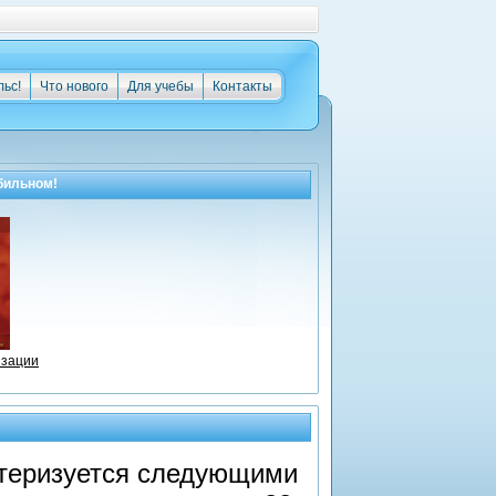
льс!
Что нового
Для учебы
Контакты
бильном!
изации
ктеризуется следующими