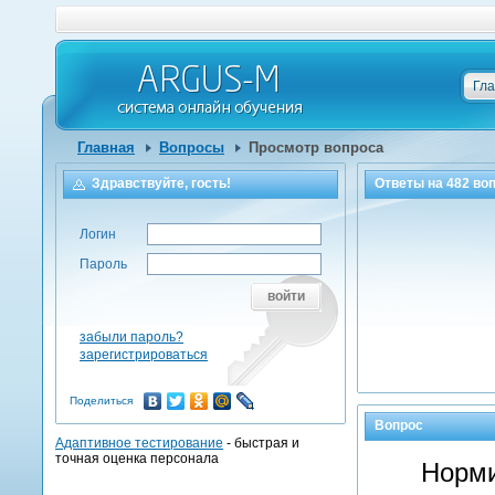
Гл
Главная
Вопросы
Просмотр вопроса
Здравствуйте, гость!
Ответы на
482
воп
Логин
Пароль
войти
забыли пароль?
зарегистрироваться
Поделиться
Вопрос
Адаптивное тестирование
- быстрая и
точная оценка персонала
Норми