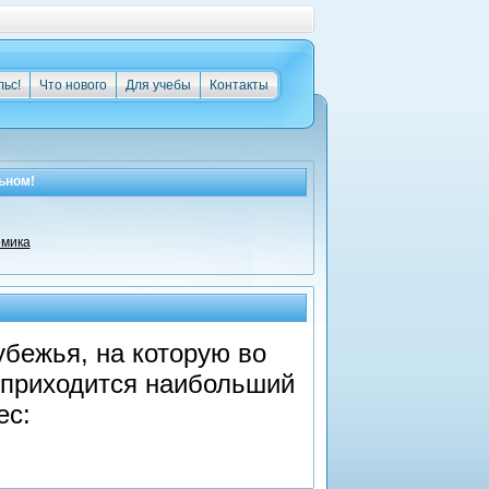
льс!
Что нового
Для учебы
Контакты
ьном!
омика
убежья, на которую во
 приходится наибольший
ес: