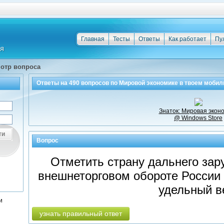
Главная
Тесты
Ответы
Как работает
Пу
отр вопроса
Ответы на
490
вопросов по
Мировой экономике
в твоем мобил
Знаток: Мировая экон
@ Windows Store
ти
Вопрос
Отметить страну дальнего зар
внешнеторговом обороте России
удельный в
и
узнать правильный ответ