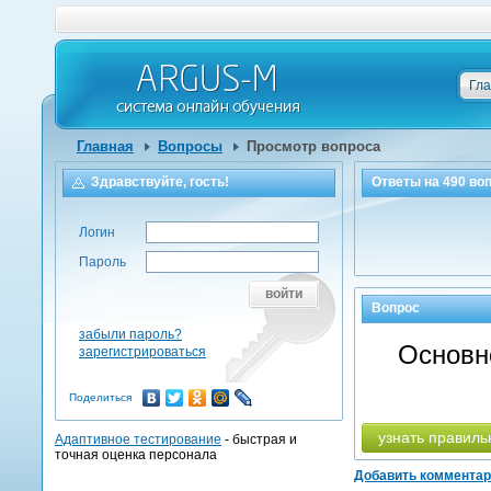
Гл
Главная
Вопросы
Просмотр вопроса
Здравствуйте, гость!
Ответы на
490
воп
Логин
Пароль
войти
Вопрос
забыли пароль?
Основн
зарегистрироваться
Поделиться
узнать правиль
Адаптивное тестирование
- быстрая и
точная оценка персонала
Добавить коммента