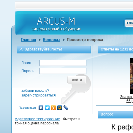
Гл
Главная
Вопросы
Просмотр вопроса
Здравствуйте, гость!
Ответы на
1231
во
Логин
Пароль
войти
забыли пароль?
зарегистрироваться
Знаток
66 
Поделиться
Вопрос
Адаптивное тестирование
- быстрая и
точная оценка персонала
К реф