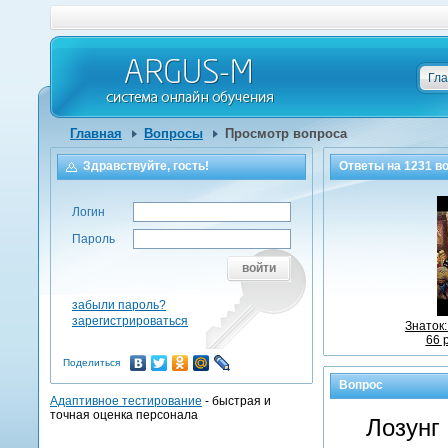
Гл
Главная
Вопросы
Просмотр вопроса
Здравствуйте, гость!
Ответы на
1231
во
Логин
Пароль
войти
забыли пароль?
зарегистрироваться
Знаток
66 
Поделиться
Вопрос
Адаптивное тестирование
- быстрая и
точная оценка персонала
Лозунг 