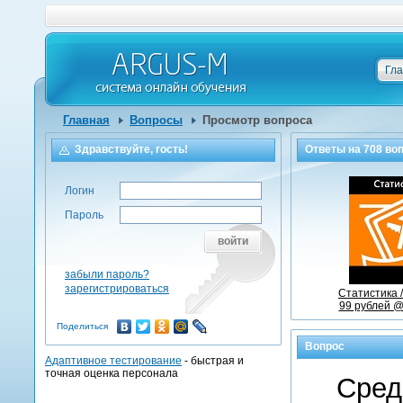
Гл
Главная
Вопросы
Просмотр вопроса
Здравствуйте, гость!
Ответы на
708
воп
Логин
Пароль
войти
забыли пароль?
зарегистрироваться
Статистика 
99 рублей @
Поделиться
Вопрос
Адаптивное тестирование
- быстрая и
точная оценка персонала
Сред