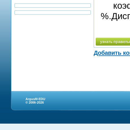
коэ
%.Дисп
узнать правиль
Добавить к
ArgusM-EDU
© 2006-2026