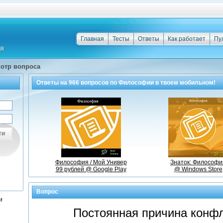
Главная
Тесты
Ответы
Как работает
Пу
отр вопроса
Ответы на
966
вопросов по
Философии
в твоем мобильном!
ти
Философия / Мой Универ
Знаток: Философи
99 рублей @ Google Play
@ Windows Store
Вопрос
и
Постоянная причина конфл