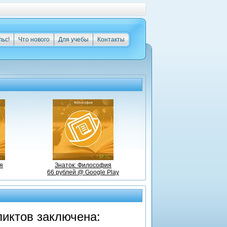
льс!
Что нового
Для учебы
Контакты
я
Знаток: Философия
66 рублей @ Google Play
иктов заключена: