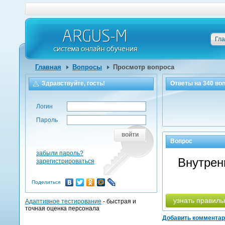
Гл
Главная
Вопросы
Просмотр вопроса
Здравствуйте, гость!
Ответы на
340
воп
Логин
Пароль
войти
Вопрос
забыли пароль?
Внутрен
зарегистрироваться
Поделиться
узнать правиль
Адаптивное тестирование
- быстрая и
точная оценка персонала
Добавить коммента