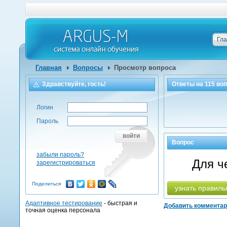
Гл
Главная
Вопросы
Просмотр вопроса
Здравствуйте, гость!
Ответы на
115
воп
Логин
Пароль
войти
Вопрос
забыли пароль?
Для ч
зарегистрироваться
Поделиться
узнать правиль
Адаптивное тестирование
- быстрая и
Добавить коммента
точная оценка персонала