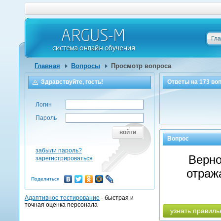
Гл
Главная
Вопросы
Просмотр вопроса
Здравствуйте, гость!
Ответы на
173
воп
Логин
Пароль
войти
Вопрос
забыли пароль?
Верно
зарегистрироваться
отраж
Поделиться
Адаптивное тестирование
- быстрая и
точная оценка персонала
узнать правиль