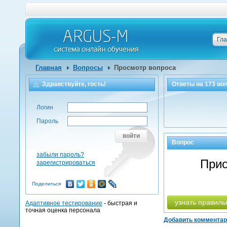
Гл
Главная
Вопросы
Просмотр вопроса
Здравствуйте, гость!
Ответы на
173
воп
Логин
Пароль
войти
Вопрос
забыли пароль?
Прио
зарегистрироваться
Поделиться
узнать правиль
Адаптивное тестирование
- быстрая и
точная оценка персонала
Добавить коммента