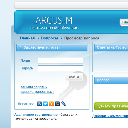
Гл
Главная
Вопросы
Просмотр вопроса
Здравствуйте, гость!
Ответы на
436
воп
Логин
Пароль
войти
Вопрос
забыли пароль?
зарегистрироваться
Поделиться
узнать правиль
Адаптивное тестирование
- быстрая и
Добавить коммента
точная оценка персонала