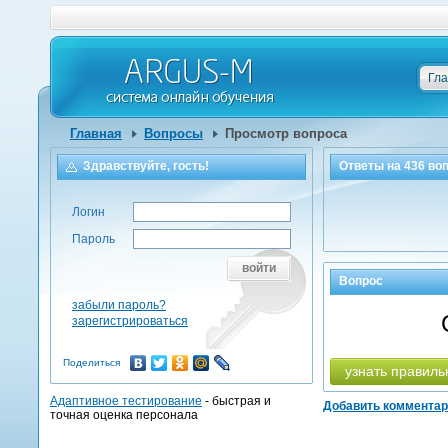
Гл
Главная
Вопросы
Просмотр вопроса
Здравствуйте, гость!
Ответы на
436
воп
Логин
Пароль
войти
Вопрос
забыли пароль?
зарегистрироваться
Поделиться
узнать правиль
Адаптивное тестирование
- быстрая и
Добавить коммента
точная оценка персонала