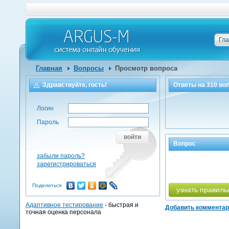
Гл
Главная
Вопросы
Просмотр вопроса
Здравствуйте, гость!
Ответы на
310
воп
Логин
Пароль
войти
Вопрос
забыли пароль?
зарегистрироваться
Поделиться
узнать правиль
Адаптивное тестирование
- быстрая и
Добавить коммента
точная оценка персонала