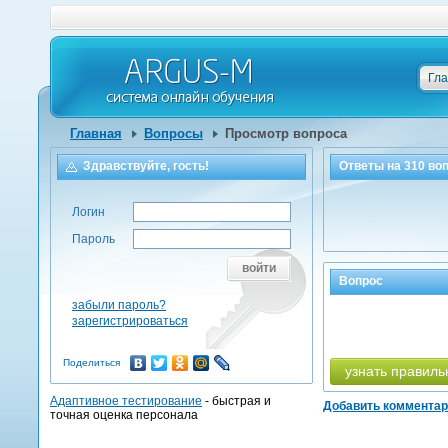
Гл
Главная
Вопросы
Просмотр вопроса
Здравствуйте, гость!
Ответы на
310
воп
Логин
Пароль
войти
Вопрос
забыли пароль?
зарегистрироваться
Поделиться
узнать правиль
Адаптивное тестирование
- быстрая и
Добавить коммента
точная оценка персонала