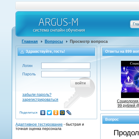
Гл
Главная
Вопросы
Просмотр вопроса
Здравствуйте, гость!
Ответы на
899
воп
Логин
Пароль
войти
забыли пароль?
зарегистрироваться
Социология 
99 рублей @
Поделиться
Вопрос
Адаптивное тестирование
- быстрая и
точная оценка персонала
Продол