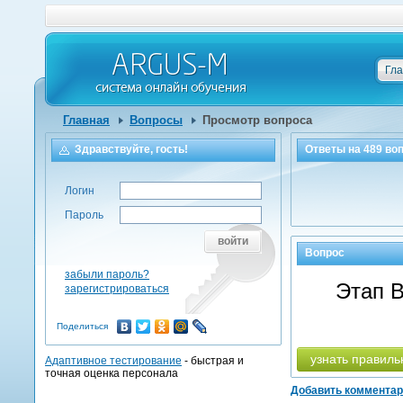
Гл
Главная
Вопросы
Просмотр вопроса
Здравствуйте, гость!
Ответы на
489
воп
Логин
Пароль
войти
Вопрос
забыли пароль?
Этап В
зарегистрироваться
Поделиться
узнать правиль
Адаптивное тестирование
- быстрая и
точная оценка персонала
Добавить коммента