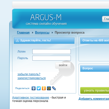
Гл
Главная
Вопросы
Просмотр вопроса
Здравствуйте, гость!
Ответы на
489
воп
Логин
Пароль
войти
Вопрос
забыли пароль?
зарегистрироваться
Поделиться
узнать правиль
Адаптивное тестирование
- быстрая и
Добавить коммента
точная оценка персонала