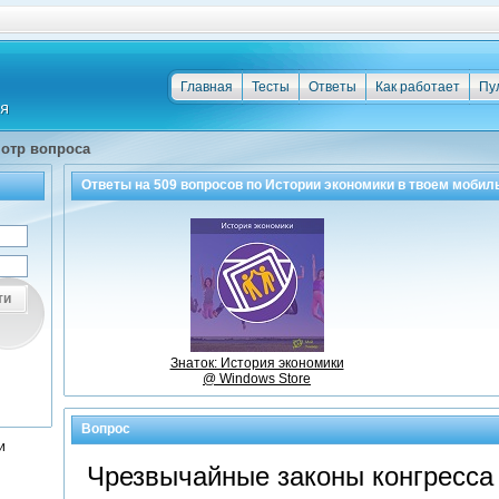
Главная
Тесты
Ответы
Как работает
Пу
отр вопроса
Ответы на
509
вопросов по
Истории экономики
в твоем мобил
ти
Знаток: История экономики
@ Windows Store
Вопрос
и
Чрезвычайные законы конгресса 