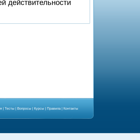
ей действительности
ая
|
Тесты
|
Вопросы
|
Курсы
|
Правила
|
Контакты