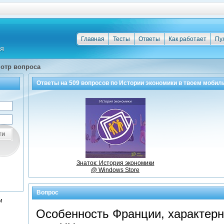
Главная
Тесты
Ответы
Как работает
Пу
отр вопроса
Ответы на
509
вопросов по
Истории экономики
в твоем мобил
ти
Знаток: История экономики
@ Windows Store
Вопрос
и
Особенность Франции, характерн