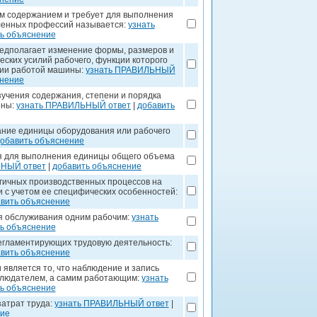
им содержанием и требует для выполнения
ленных профессий называется:
узнать
ь объяснение
редполагает изменение формы, размеров и
еских усилий рабочего, функции которого
ении работой машины:
узнать ПРАВИЛЬНЫЙ
снение
зучения содержания, степени и порядка
ены:
узнать ПРАВИЛЬНЫЙ ответ
|
добавить
ание единицы оборудования или рабочего
обавить объяснение
я для выполнения единицы общего объема
ЬНЫЙ ответ
|
добавить объяснение
ичных производственных процессов на
 с учетом ее специфических особенностей:
вить объяснение
я обслуживания одним рабочим:
узнать
ь объяснение
регламентирующих трудовую деятельность:
вить объяснение
 является то, что наблюдение и запись
блюдателем, а самим работающим:
узнать
ь объяснение
затрат труда:
узнать ПРАВИЛЬНЫЙ ответ
|
ние