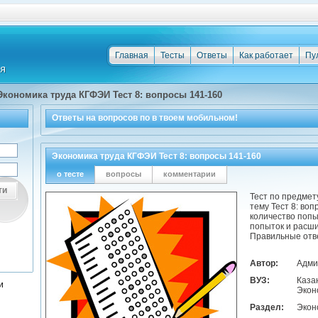
Главная
Тесты
Ответы
Как работает
Пу
Экономика труда КГФЭИ Тест 8: вопросы 141-160
Ответы на
вопросов по
в твоем мобильном!
Экономика труда КГФЭИ Тест 8: вопросы 141-160
о тесте
вопросы
комментарии
ти
Тест по предмет
тему Тест 8: во
количество попы
попыток и расши
Правильные отв
Автор:
Адми
ВУЗ:
Каза
и
Экон
Раздел:
Экон