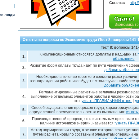
Ссылка:
http:
се люди
Экономика тр
вопросов)
Ответы на вопросы по Экономике труда (Тест 8: вопросы 141-
Тест 8: вопросы 141
К компенсационным относятся доплаты и надбавки за:
1.
объяснение
Развитие форм оплаты труда идет по пути увеличения сфе
2.
добавить объясне
Необходимо в течение короткого времени резко увеличи
3.
вознаграждения работников будет в этом случае наиболее 
добавить объясне
Регламентированные расчетные величины режимов раб
4.
выполнение отдельных элементов работы и численности ра
это:
узнать ПРАВИЛЬНЫЙ ответ
|
до
Способ осуществления процессов труда, характеризующихс
5.
определенной последовательностью их выполнения:
узнать
Производственный процесс, к отличительным признакам ко
6.
наличие источников энергии, называется:
узнать ПРА
Метод нормирования труда, в основе которого лежит устан
7.
путем расчета норм по составным элементам операции на
ответ
|
добавить объя