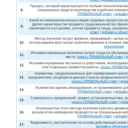
Процесс, который характеризуется особым технологическ
8.
специальных средств производства и рабочих опреде
ПРАВИЛЬНЫЙ ответ
|
добавит
Какой из нижеперечисленных видов трудовых процессов п
других характеристик предмета труда машиной без физич
9.
заключаются в установке, снятии предмета труда, управл
ответ
|
добавить объя
Метод изучения затрат времени, проводимый с целью и
10.
использования всех затрат рабочего времени в течение см
объяснение
Регламентированные величины затрат труда на обслужив
11.
места:
узнать ПРАВИЛЬНЫЙ ответ
|
д
Регламентированная численность работников, необходима
12.
или отдельных элементов работы:
узнать ПРАВИЛ
Нормативы, предназначенные для нормирования аналог
13.
предприятиях, входящих в данную отрасль промышленности
узнать ПРАВИЛЬНЫЙ ответ
|
доба
Количество единиц оборудования, устанавливаемое дл
14.
ПРАВИЛЬНЫЙ ответ
|
добавит
Совокупность предписаний, правил, установленных мер, 
15.
узнать ПРАВИЛЬНЫЙ ответ
|
доба
Особенностью этого метода изучения рабочего времени
16.
результатов наблюдения проводятся не специальным на
ПРАВИЛЬНЫЙ ответ
|
добавит
Трудоемкость, рассчитанная на основе действующих норм 
17.
добавить объясне