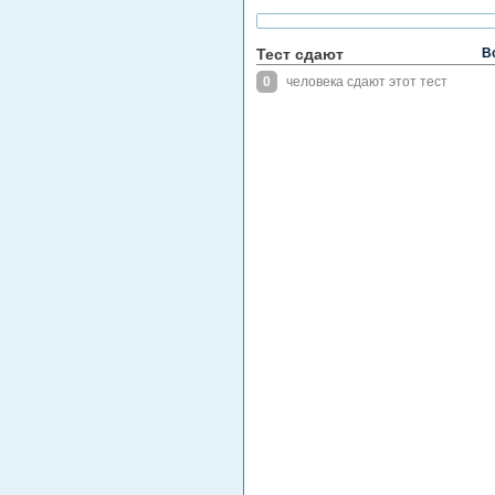
Тест сдают
В
0
человека сдают этот тест