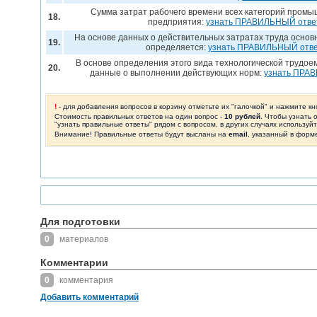
Сумма затрат рабочего времени всех категорий пром
18.
предприятия:
узнать ПРАВИЛЬНЫЙ отве
На основе данных о действительных затратах труда осно
19.
определяется:
узнать ПРАВИЛЬНЫЙ отв
В основе определения этого вида технологической трудое
20.
данные о выполнении действующих норм:
узнать ПРА
!
- для добавления вопросов в корзину отметьте их "галочкой" и нажмите кн
Стоимость правильных ответов на один вопрос -
10 рублей
. Чтобы узнать 
"узнать правильные ответы" рядом с вопросом, в других случаях используй
Внимание! Правильные ответы будут высланы на
email
, указанный в форм
Для подготовки
0
материалов
Комментарии
0
комментария
Добавить комментарий