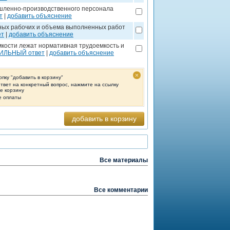
ышленно-производственного персонала
т
|
добавить объяснение
вных рабочих и объема выполненных работ
ет
|
добавить объяснение
мкости лежат нормативная трудоемкость и
ВИЛЬНЫЙ ответ
|
добавить объяснение
опку "добавить в корзину"
ответ на конкретный вопрос, нажмите на ссылку
те корзину
е оплаты
добавить в корзину
Все материалы
Все комментарии