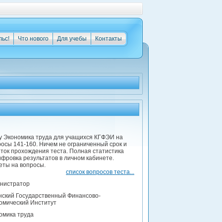
льс!
Что нового
Для учебы
Контакты
у Экономика труда для учащихся КГФЭИ на
просы 141-160. Ничем не ограниченный срок и
ток прохождения теста. Полная статистика
фровка результатов в личном кабинете.
еты на вопросы.
список вопросов теста...
нистратор
нский Государственный Финансово-
омический Институт
омика труда