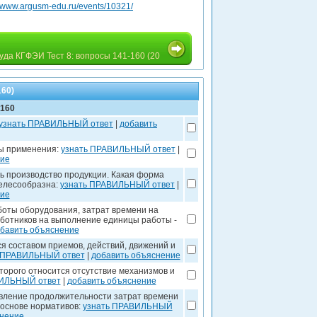
//www.argusm-edu.ru/events/10321/
уда КГФЭИ Тест 8: вопросы 141-160 (20
160)
-160
узнать ПРАВИЛЬНЫЙ ответ
|
добавить
ры применения:
узнать ПРАВИЛЬНЫЙ ответ
|
ние
ть производство продукции. Какая форма
целесообразна:
узнать ПРАВИЛЬНЫЙ ответ
|
ние
оты оборудования, затрат времени на
ботников на выполнение единицы работы -
бавить объяснение
я составом приемов, действий, движений и
 ПРАВИЛЬНЫЙ ответ
|
добавить объяснение
торого относится отсутствие механизмов и
ВИЛЬНЫЙ ответ
|
добавить объяснение
овление продолжительности затрат времени
 основе нормативов:
узнать ПРАВИЛЬНЫЙ
снение